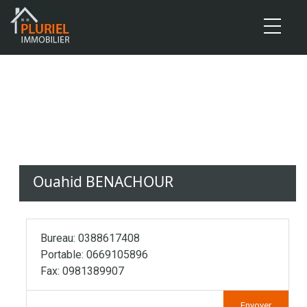
Cookies management panel
Ouahid BENACHOUR
Bureau: 0388617408
Portable: 0669105896
Fax: 0981389907
Envoyer