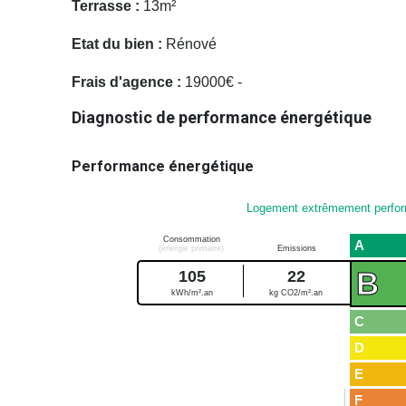
Terrasse :
13m²
Etat du bien :
Rénové
Frais d'agence :
19000€ -
Diagnostic de performance énergétique
Performance énergétique
Logement extrêmement perfo
Consommation
A
(énergie primaire)
Emissions
B
105
22
kWh/m².an
kg CO2/m².an
C
D
E
F