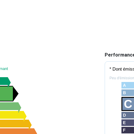
Performance
rmant
* Dont émiss
Peu d'émissio
A
B
C
D
E
F