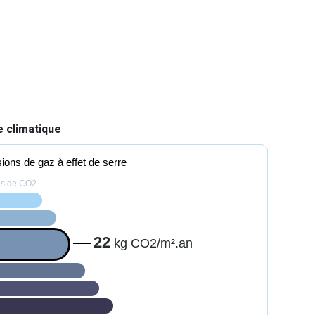
Diagnost
Perform
 climatique
énergéti
(DPE)
ions de gaz à effet de serre
:
ns de CO2
Émission
de
22
kg CO2/m².an
CO2
très
importante