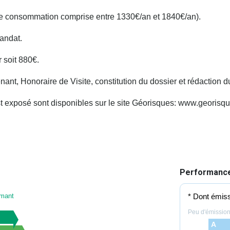
ne consommation comprise entre 1330€/an et 1840€/an).
andat.
 soit 880€.
, Honoraire de Visite, constitution du dossier et rédaction du 
st exposé sont disponibles sur le site Géorisques: www.georisqu
Performance
rmant
* Dont émiss
Peu d'émissio
A