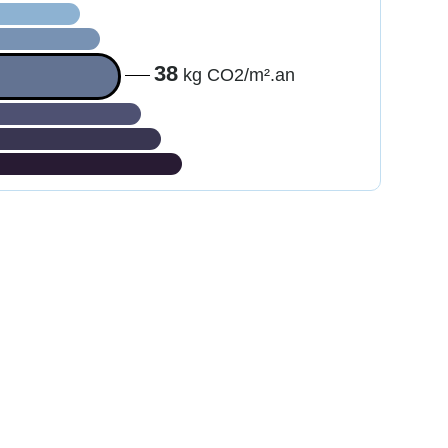
Émission
de
CO2
38
kg CO2/m².an
très
importante