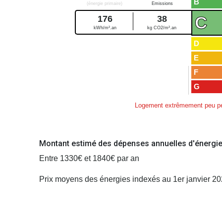
B
(énergie primaire)
Emissions
C
176
38
kWh/m².an
kg CO2/m².an
D
E
F
G
Logement extrêmement peu pe
Montant estimé des dépenses annuelles d'énergie
Entre 1330€ et 1840€ par an
Prix moyens des énergies indexés au 1er janvier 2