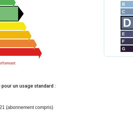
B
C
D
E
F
G
rformant
 pour un usage standard :
021 (abonnement compris)