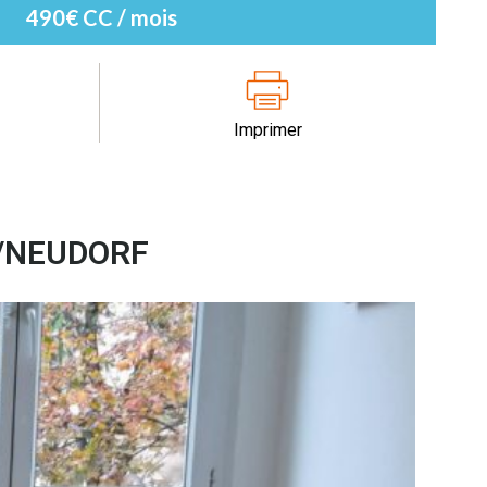
490€ CC / mois
Imprimer
G/NEUDORF