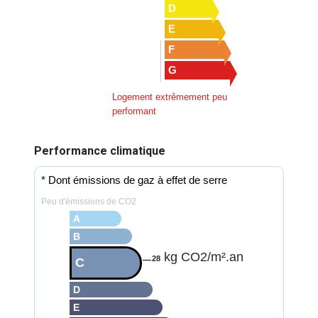
D
E
F
G
Logement extrêmement peu
performant
Performance climatique
* Dont émissions de gaz à effet de serre
Peu d'émissions de CO2
A
B
kg CO2/m².an
28
C
D
E