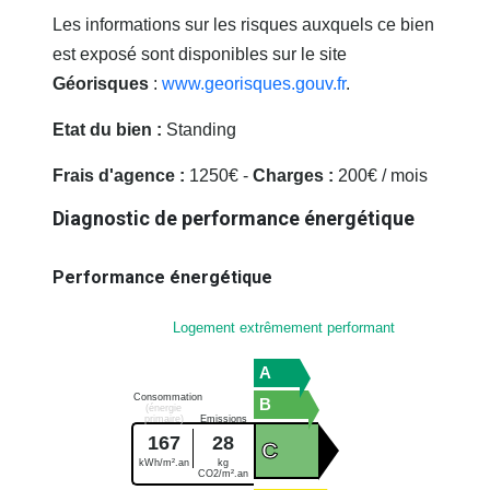
Les informations sur les risques auxquels ce bien
est exposé sont disponibles sur le site
Géorisques
:
www.georisques.gouv.fr
.
Etat du bien :
Standing
Frais d'agence :
1250€ -
Charges :
200€ / mois
Diagnostic de performance énergétique
Performance énergétique
Logement extrêmement performant
A
Consommation
B
(énergie
primaire)
Emissions
167
28
C
kWh/m².an
kg
CO2/m².an