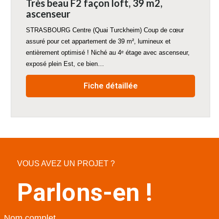
Très beau F2 façon loft, 39 m2,
ascenseur
STRASBOURG Centre (Quai Turckheim) Coup de cœur
assuré pour cet appartement de 39 m², lumineux et
entièrement optimisé ! Niché au 4ᵉ étage avec ascenseur,
exposé plein Est, ce bien…
Fiche détaillée
VOUS AVEZ UN PROJET ?
Parlons-en !