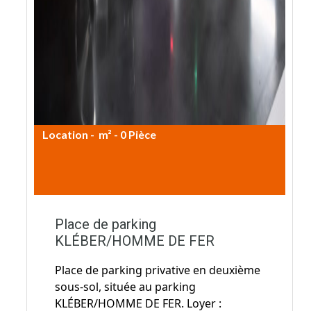
130€ CC / mois
Place de parking
KLÉBER/HOMME DE FER
Place de parking privative en deuxième
sous-sol, située au parking
KLÉBER/HOMME DE FER. Loyer :
108.33€/mois HT soit 130€/mois TTC
(TVA 20%). Nous contacter pour plus de
renseignements Honoraires agence…
Fiche détaillée