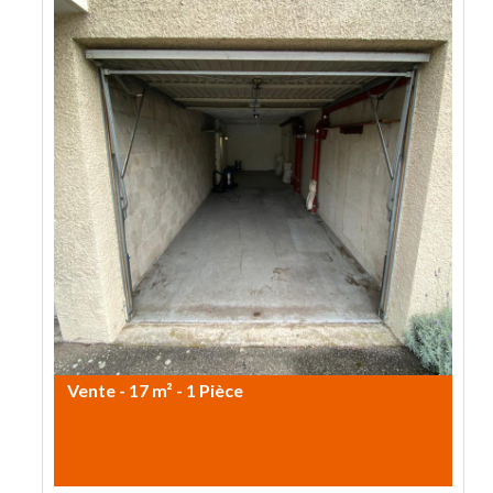
Vente - 17 m² - 1 Pièce
28.500€ HAI
Double Garage fermé en extérieur
à Schiltigheim
Double Garage fermé en extérieur dans
une copropriété fermé se situant rue
du Marais à Schiltigheim. Le garage est
libre de toute occupation. Dimension :
2,10m x 8,50m. Non soumis…