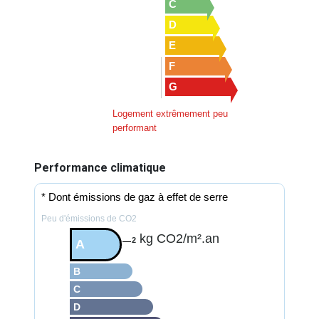
C
D
E
F
G
Logement extrêmement peu
performant
Performance climatique
* Dont émissions de gaz à effet de serre
Peu d'émissions de CO2
kg CO2/m².an
2
A
B
C
D