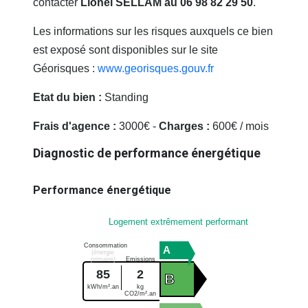
contacter
Lionel SELLAM au 06 98 82 29 50
.
Les informations sur les risques auxquels ce bien
est exposé sont disponibles sur le site
Géorisques :
www.georisques.gouv.fr
Etat du bien :
Standing
Frais d'agence :
3000€ -
Charges :
600€ / mois
Diagnostic de performance énergétique
Performance énergétique
Logement extrêmement performant
Consommation
A
(énergie
primaire)
Emissions
85
2
B
kWh/m².an
kg
CO2/m².an