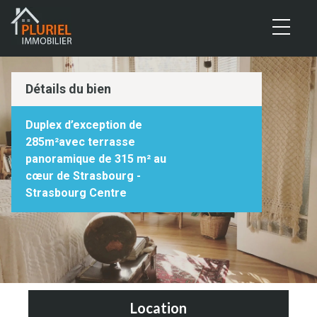
Panneau de gestion des cookies
Détails du bien
Duplex d’exception de
285m²avec terrasse
panoramique de 315 m² au
cœur de Strasbourg -
Strasbourg Centre
Location